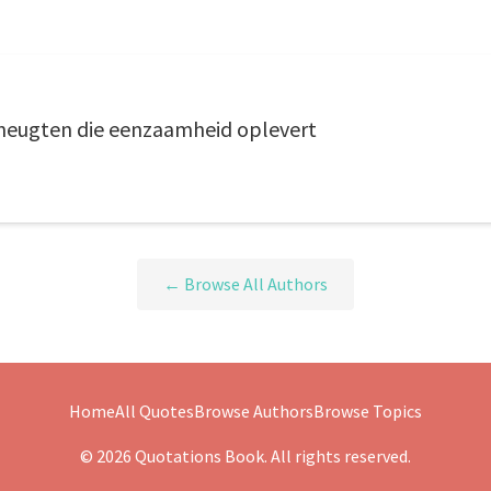
eneugten die eenzaamheid oplevert
← Browse All Authors
Home
All Quotes
Browse Authors
Browse Topics
© 2026 Quotations Book. All rights reserved.